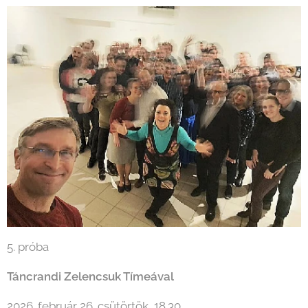
5. próba
Táncrandi Zelencsuk Tímeával
2026. február 26. csütörtök, 18.30.