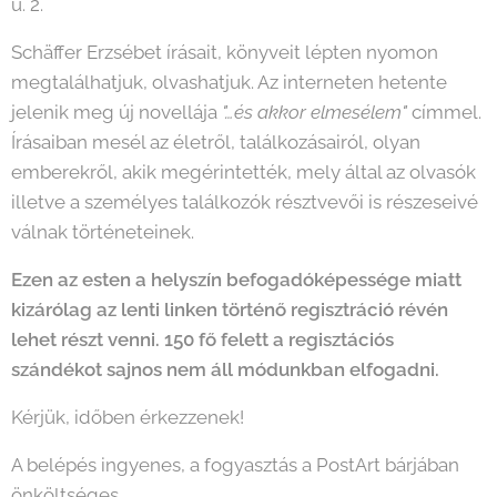
u. 2.
Schäffer Erzsébet írásait, könyveit lépten nyomon
megtalálhatjuk, olvashatjuk. Az interneten hetente
jelenik meg új novellája
"…és akkor elmesélem"
címmel.
Írásaiban mesél az életről, találkozásairól, olyan
emberekről, akik megérintették, mely által az olvasók
illetve a személyes találkozók résztvevői is részeseivé
válnak történeteinek.
Ezen az esten a helyszín befogadóképessége miatt
kizárólag az lenti linken történő regisztráció révén
lehet részt venni. 150 fő felett a regisztációs
szándékot sajnos nem áll módunkban elfogadni.
Kérjük, időben érkezzenek!
A belépés ingyenes, a fogyasztás a PostArt bárjában
önköltséges.