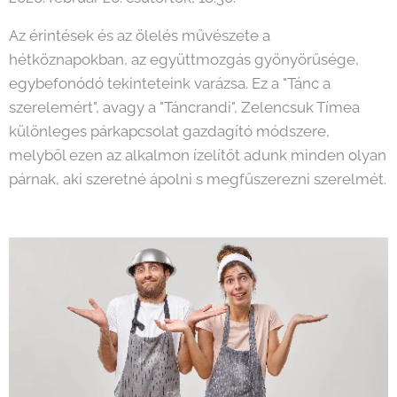
Az érintések és az ölelés művészete a
hétköznapokban, az együttmozgás gyönyörűsége,
egybefonódó tekinteteink varázsa. Ez a "Tánc a
szerelemért", avagy a "Táncrandi", Zelencsuk Tímea
különleges párkapcsolat gazdagító módszere,
melyből ezen az alkalmon ízelítőt adunk minden olyan
párnak, aki szeretné ápolni s megfűszerezni szerelmét.