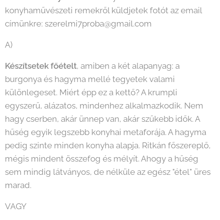
konyhaművészeti remekről küldjetek fotót az email
címünkre: szerelmi7proba@gmail.com
A)
Készítsetek főételt
, amiben a két alapanyag: a
burgonya és hagyma mellé tegyetek valami
különlegeset. Miért épp ez a kettő? A krumpli
egyszerű, alázatos, mindenhez alkalmazkodik. Nem
hagy cserben, akár ünnep van, akár szűkebb idők. A
hűség egyik legszebb konyhai metaforája. A hagyma
pedig szinte minden konyha alapja. Ritkán főszereplő,
mégis mindent összefog és mélyít. Ahogy a hűség
sem mindig látványos, de nélküle az egész "étel" üres
marad.
VAGY