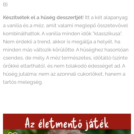
B)
Készítsétek el a hűség desszertjét
! Itt a két alapanyag
a vanília és a méz, amit valami meglepő összetevővel
kombinálhattok. A vanília minden idők "klasszikusa".
Nem érdekli a trend, akkor is megállja a helyét, ha
minden más változik körülötte. A hűséghez hasonlóan
csendes, de mély. A méz természetes, időtálló (szinte
örökké eltartható), és nem tolakodó édességet ad. A
hűség jutalma: nem az azonnali cukorlöket, hanem a
tartós melegség.