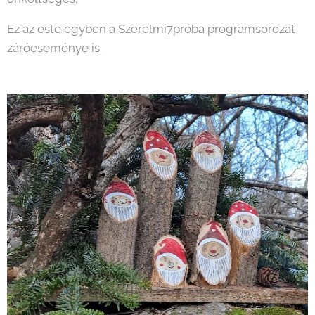
Ez az este egyben a Szerelmi7próba programsorozat
záróeseménye is.