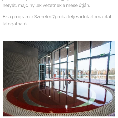
helyét, majd nyilak vezetnek a mese útján.
Ez a program a Szerelmi7próba teljes időtartama alatt
látogatható.