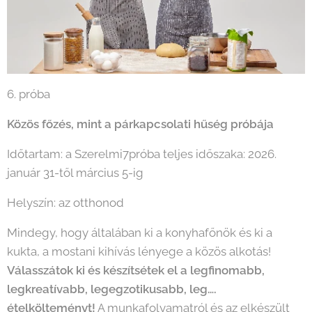
6. próba
Közös főzés, mint a párkapcsolati hűség próbája
Időtartam: a Szerelmi7próba teljes időszaka: 2026.
január 31-től március 5-ig
Helyszín: az otthonod
Mindegy, hogy általában ki a konyhafőnök és ki a
kukta, a mostani kihívás lényege a közös alkotás!
Válasszátok ki és készítsétek el a legfinomabb,
legkreatívabb, legegzotikusabb, leg….
ételkölteményt!
A munkafolyamatról és az elkészült