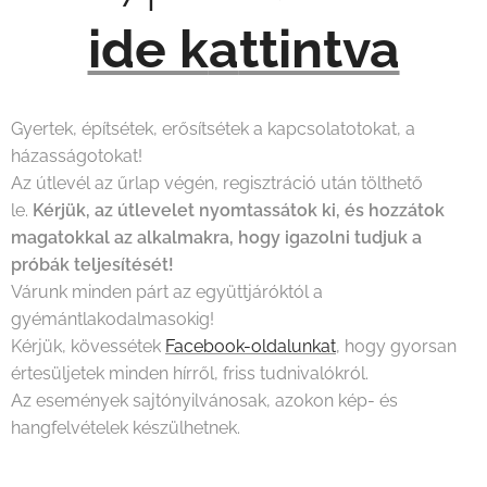
ide k
a
ttintva
Gyertek, építsétek, erősítsétek a kapcsolatotokat, a
házasságotokat!
Az útlevél az űrlap végén, regisztráció után tölthető
le.
Kérjük, az útlevelet nyomtassátok ki, és hozzátok
magatokkal az alkalmakra,
hogy igazolni tudjuk a
próbák teljesítését!
Várunk minden párt az együttjáróktól a
gyémántlakodalmasokig!
Kérjük, kövessétek
Facebook-oldalunkat
, hogy gyorsan
értesüljetek minden hírről, friss tudnivalókról.
Az események sajtónyilvánosak, azokon kép- és
hangfelvételek készülhetnek.