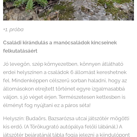
+1. próba
Családi kirándulás a manócsaládok kincseinek
felkutatásáért
Jó levegőn, szép környezetben, könnyen átlátható
erdei helyszínen a családok 6 állomást kereshetnek
fel. Mindenképpen célszerű sorban haladni, hogy az
állomásokon elrejtett történet egyre izgalmasabbá
váljon, s jó véget érjen. Természetesen kettesben is
élményt fog nyújtani ez a páros séta!
Helyszín: Budaörs, Bazsarózsa utcai játszótér mögötti
kis erdő. (A Törökugrató autópálya felőli lábánál.) A
játszótér bejáratánál tábla fogja jelezni a kiindulópont